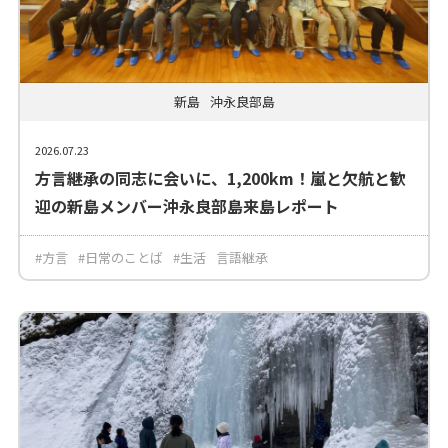
新島
沖永良部島
2026.07.23
方言継承の同志に会いに、1,200km！嵐と欠航と歓
迎の新島メンバー沖永良部島来島レポート
#方言
#日常のことば
#生活
言語継承