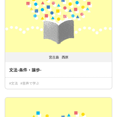
宮古島
西原
文法-条件・譲歩-
#文法
#音声で学ぶ