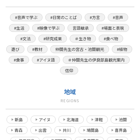
#音声で学ぶ
#日常のことば
#方言
#音声
#生活
#映像で学ぶ
言語継承
#場面と表現
#文法
#研究成果
＃生き物
#食べ物
遊び
#教材
仲間先生の宮古・池間観光
#植物
#食事
#アイヌ語
＃仲間先生の伊良部島観光案内
信仰
地域
REGIONS
新島
アイヌ
北海道
津軽
池間
青森
出雲
井川
鳩間島
喜界島