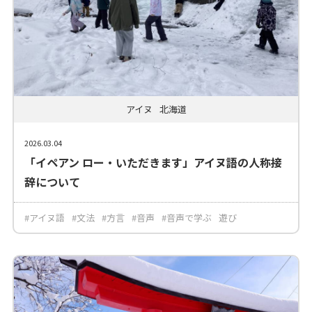
アイヌ
北海道
2026.03.04
「イペアン ロー・いただきます」アイヌ語の人称接
辞について
#アイヌ語
#文法
#方言
#音声
#音声で学ぶ
遊び