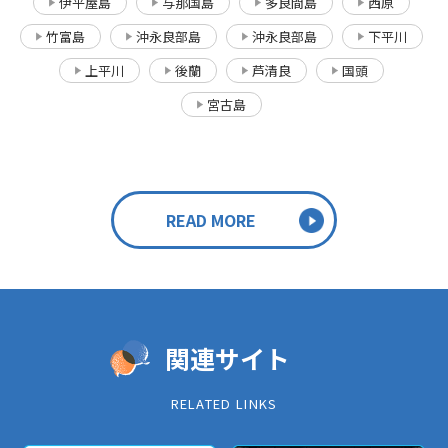
伊平屋島
与那国島
多良間島
西原
竹富島
沖永良部島
沖永良部島
下平川
上平川
後蘭
芦清良
国頭
宮古島
READ MORE
関連サイト
RELATED LINKS