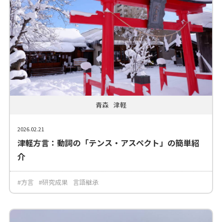
青森
津軽
2026.02.21
津軽方言：動詞の「テンス・アスペクト」の簡単紹
介
#方言
#研究成果
言語継承