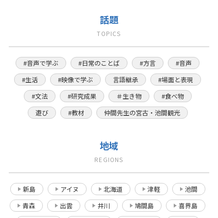
話題
TOPICS
#音声で学ぶ
#日常のことば
#方言
#音声
#生活
#映像で学ぶ
言語継承
#場面と表現
#文法
#研究成果
＃生き物
#食べ物
遊び
#教材
仲間先生の宮古・池間観光
地域
REGIONS
新島
アイヌ
北海道
津軽
池間
青森
出雲
井川
鳩間島
喜界島