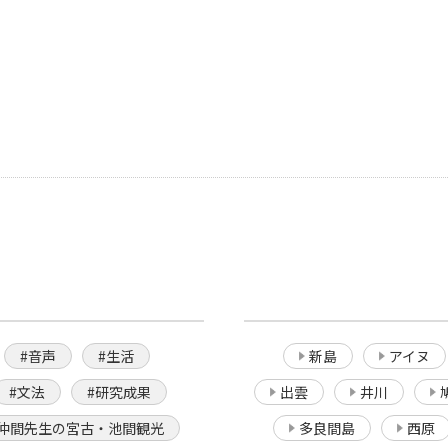
#音声
#生活
新島
アイヌ
#文法
#研究成果
出雲
井川
仲間先生の宮古・池間観光
多良間島
西原