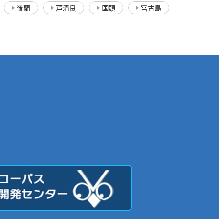
後蘭
芦清良
国頭
宮古島