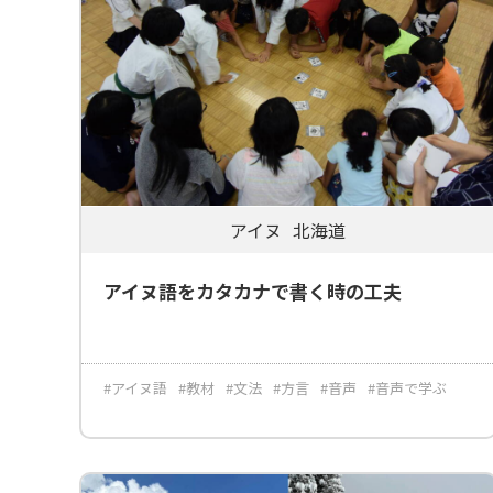
アイヌ
北海道
アイヌ語をカタカナで書く時の工夫
#アイヌ語
#教材
#文法
#方言
#音声
#音声で学ぶ