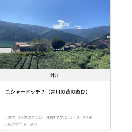
井川
ニシャードッチ？（井川の昔の遊び）
#方言
#日常のことば
#映像で学ぶ
#生活
#音声
#音声で学ぶ
遊び