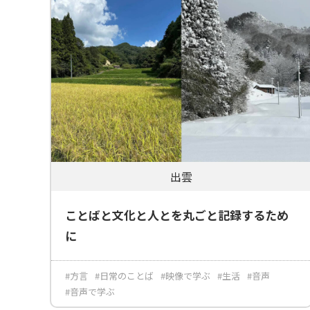
出雲
ことばと文化と人とを丸ごと記録するため
に
#方言
#日常のことば
#映像で学ぶ
#生活
#音声
#音声で学ぶ