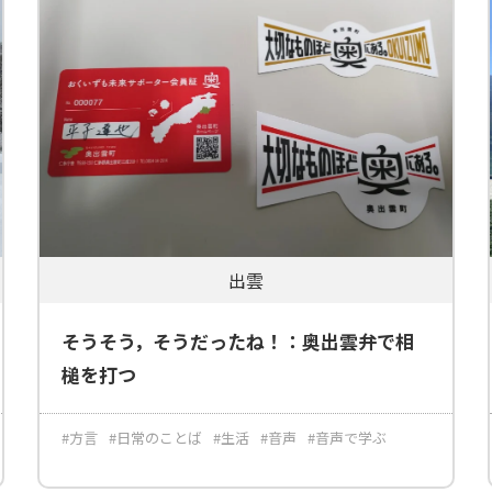
出雲
そうそう，そうだったね！：奥出雲弁で相
槌を打つ
#方言
#日常のことば
#生活
#音声
#音声で学ぶ