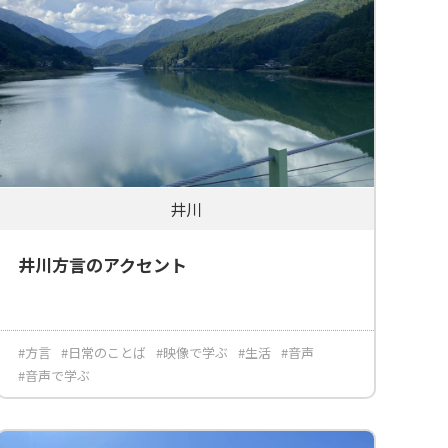
井川
井川方言のアクセント
#方言
#日常のことば
#映像で学ぶ
#生活
#音声
#音声で学ぶ