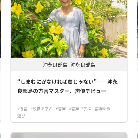
沖永良部島
沖永良部島
“しまむにがなければ島じゃない”──沖永
良部島の方言マスター、声優デビュー
#方言
#映像で学ぶ
#音声
#音声で学ぶ
言語継承
遊び