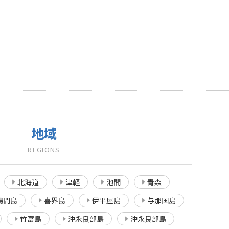
地域
REGIONS
北海道
津軽
池間
青森
鳩間島
喜界島
伊平屋島
与那国島
竹富島
沖永良部島
沖永良部島