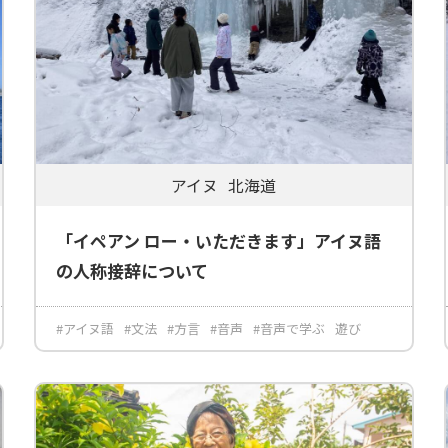
アイヌ
北海道
「イペアン ロー・いただきます」アイヌ語
の人称接辞について
#アイヌ語
#文法
#方言
#音声
#音声で学ぶ
遊び