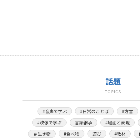
話題
TOPICS
#音声で学ぶ
#日常のことば
#方言
#映像で学ぶ
言語継承
#場面と表現
＃生き物
#食べ物
遊び
#教材