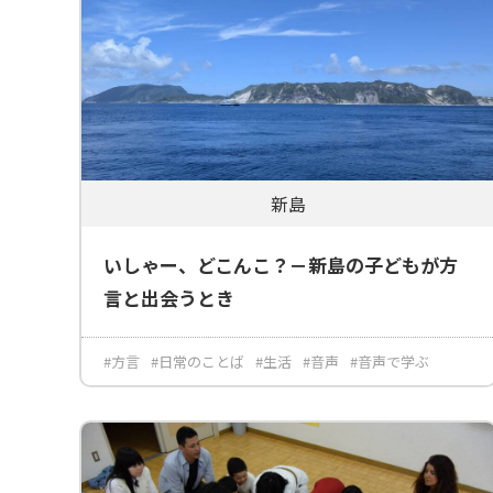
新島
いしゃー、どこんこ？－新島の子どもが方
言と出会うとき
#方言
#日常のことば
#生活
#音声
#音声で学ぶ