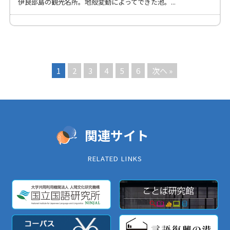
伊良部島の観光名所。地殻変動によってできた池。...
1
2
3
4
5
6
次へ »
関連サイト
RELATED LINKS