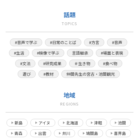
話題
TOPICS
#音声で学ぶ
#日常のことば
#方言
#音声
#生活
#映像で学ぶ
言語継承
#場面と表現
#文法
#研究成果
＃生き物
#食べ物
遊び
#教材
仲間先生の宮古・池間観光
地域
REGIONS
新島
アイヌ
北海道
津軽
池間
青森
出雲
井川
鳩間島
喜界島