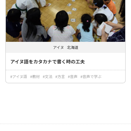
アイヌ
北海道
アイヌ語をカタカナで書く時の工夫
#アイヌ語
#教材
#文法
#方言
#音声
#音声で学ぶ