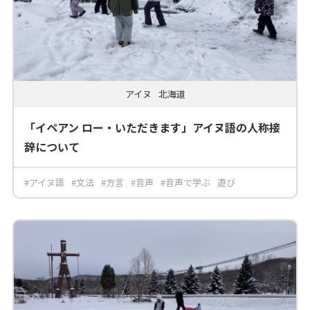
アイヌ
北海道
「イペアン ロー・いただきます」アイヌ語の人称接
辞について
#アイヌ語
#文法
#方言
#音声
#音声で学ぶ
遊び