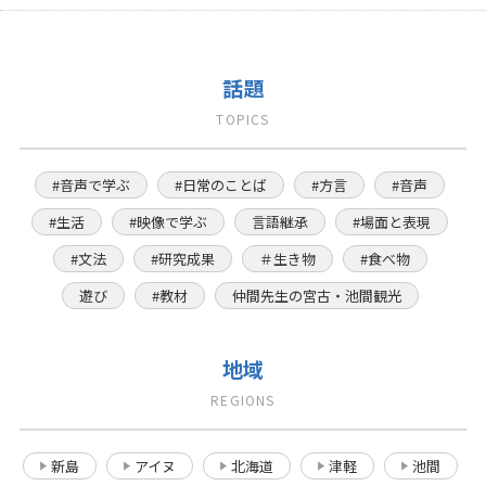
話題
TOPICS
#音声で学ぶ
#日常のことば
#方言
#音声
#生活
#映像で学ぶ
言語継承
#場面と表現
#文法
#研究成果
＃生き物
#食べ物
遊び
#教材
仲間先生の宮古・池間観光
地域
REGIONS
新島
アイヌ
北海道
津軽
池間