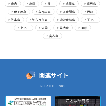
青森
出雲
井川
鳩間島
喜界島
伊平屋島
与那国島
多良間島
西原
竹富島
沖永良部島
沖永良部島
下平川
上平川
後蘭
芦清良
国頭
宮古島
関連サイト
RELATED LINKS