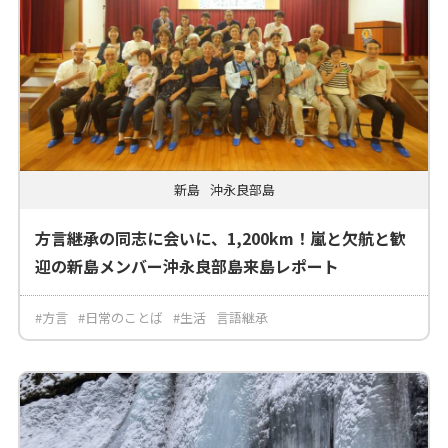
新島
沖永良部島
方言継承の同志に会いに、1,200km！嵐と欠航と歓
迎の新島メンバー沖永良部島来島レポート
#方言
#日常のことば
#生活
言語継承