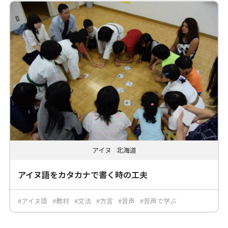
アイヌ
北海道
アイヌ語をカタカナで書く時の工夫
#アイヌ語
#教材
#文法
#方言
#音声
#音声で学ぶ