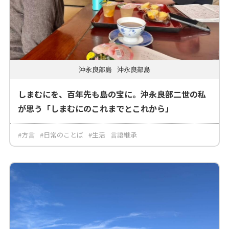
沖永良部島
沖永良部島
しまむにを、百年先も島の宝に。沖永良部二世の私
が思う「しまむにのこれまでとこれから」
#方言
#日常のことば
#生活
言語継承