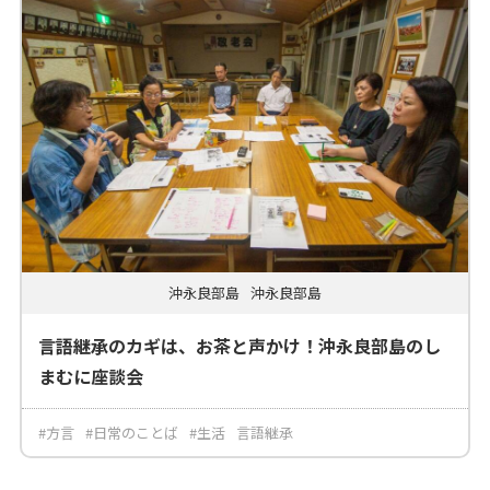
沖永良部島
沖永良部島
言語継承のカギは、お茶と声かけ！沖永良部島のし
まむに座談会
#方言
#日常のことば
#生活
言語継承