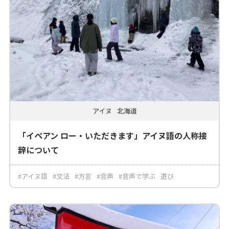
アイヌ
北海道
「イペアン ロー・いただきます」アイヌ語の人称接
辞について
#アイヌ語
#文法
#方言
#音声
#音声で学ぶ
遊び