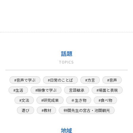
話題
TOPICS
#音声で学ぶ
#日常のことば
#方言
#音声
#生活
#映像で学ぶ
言語継承
#場面と表現
#文法
#研究成果
＃生き物
#食べ物
遊び
#教材
仲間先生の宮古・池間観光
地域