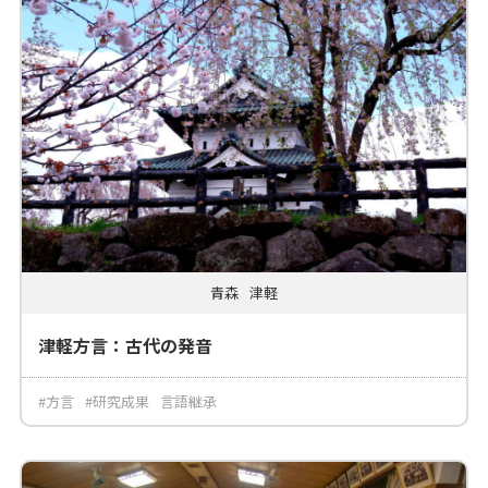
青森
津軽
津軽方言：古代の発音
#方言
#研究成果
言語継承