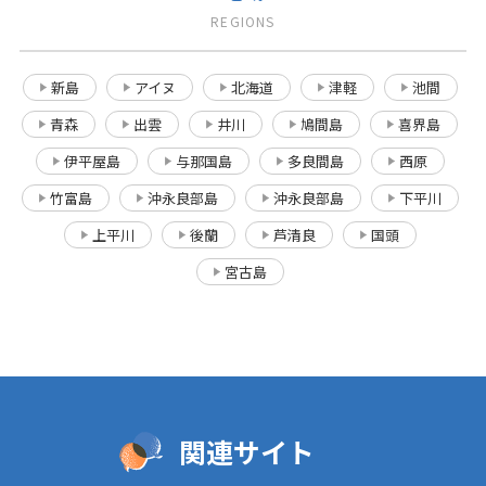
REGIONS
新島
アイヌ
北海道
津軽
池間
青森
出雲
井川
鳩間島
喜界島
伊平屋島
与那国島
多良間島
西原
竹富島
沖永良部島
沖永良部島
下平川
上平川
後蘭
芦清良
国頭
宮古島
関連サイト