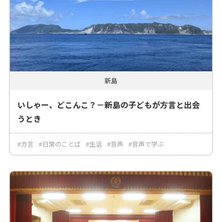
新島
いしゃー、どこんこ？－新島の子どもが方言と出会
うとき
#方言
#日常のことば
#生活
#音声
#音声で学ぶ