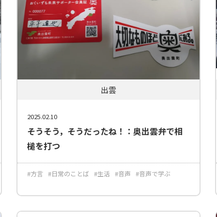
出雲
2025.02.10
そうそう，そうだったね！：奥出雲弁で相
槌を打つ
#方言
#日常のことば
#生活
#音声
#音声で学ぶ