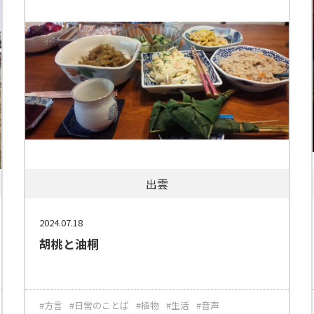
出雲
2024.07.18
胡桃と油桐
#方言
#日常のことば
#植物
#生活
#音声