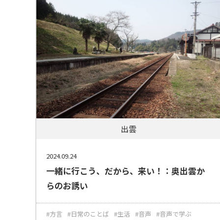
出雲
2024.09.24
一緒に行こう、だから、来い！：奥出雲か
らのお誘い
#方言
#日常のことば
#生活
#音声
#音声で学ぶ