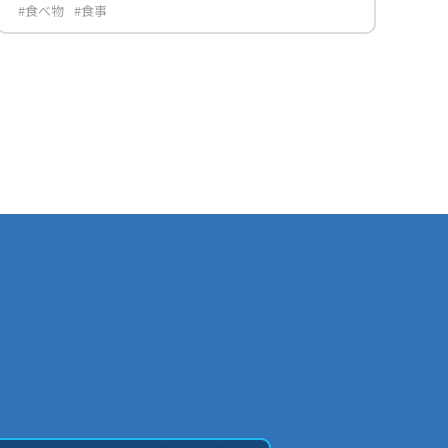
#食べ物
#食事