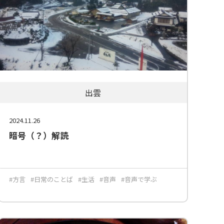
出雲
2024.11.26
暗号（？）解読
#方言
#日常のことば
#生活
#音声
#音声で学ぶ