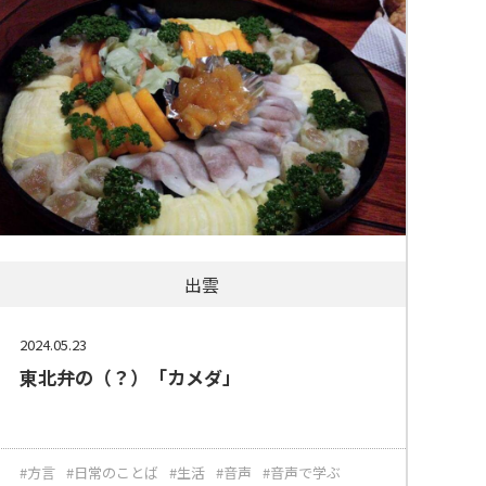
出雲
2024.05.23
東北弁の（？）「カメダ」
#方言
#日常のことば
#生活
#音声
#音声で学ぶ