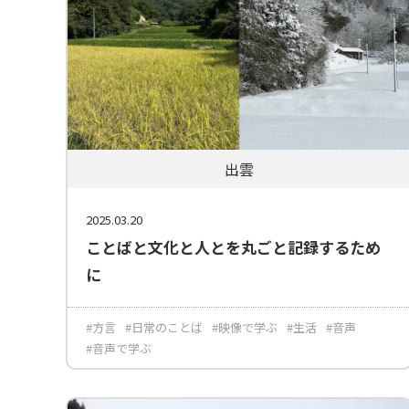
出雲
2025.03.20
ことばと文化と人とを丸ごと記録するため
に
#方言
#日常のことば
#映像で学ぶ
#生活
#音声
#音声で学ぶ