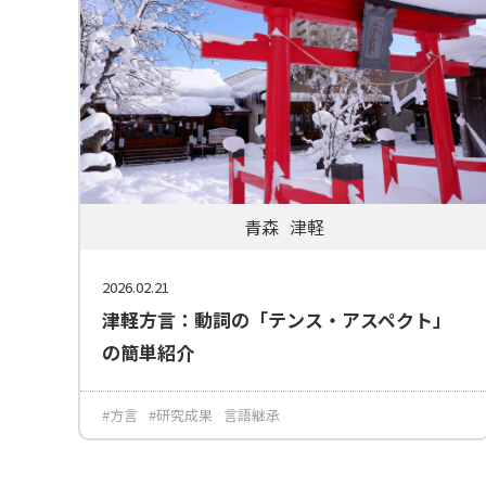
青森
津軽
2026.02.21
津軽方言：動詞の「テンス・アスペクト」
の簡単紹介
#方言
#研究成果
言語継承