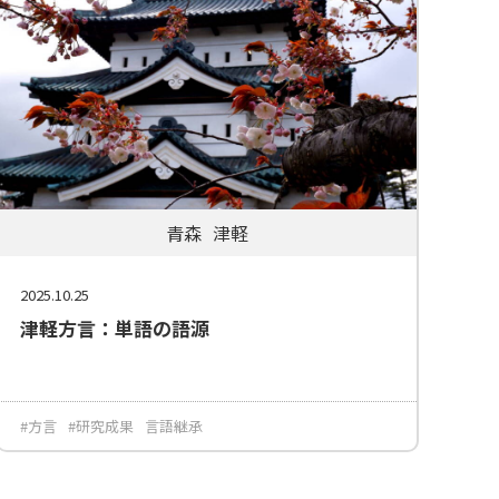
青森
津軽
2025.10.25
津軽方言：単語の語源
#方言
#研究成果
言語継承