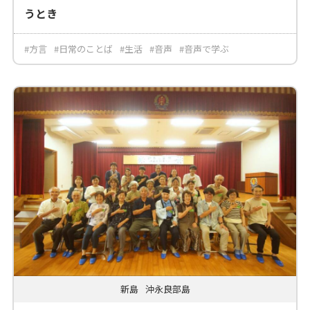
うとき
#方言
#日常のことば
#生活
#音声
#音声で学ぶ
新島
沖永良部島