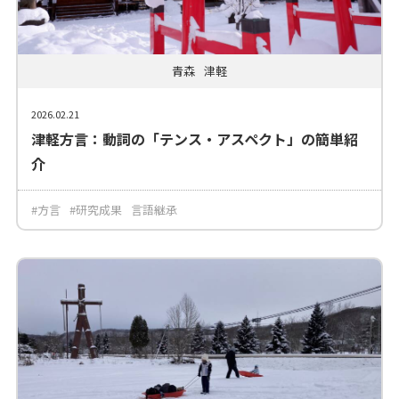
青森
津軽
2026.02.21
津軽方言：動詞の「テンス・アスペクト」の簡単紹
介
#方言
#研究成果
言語継承