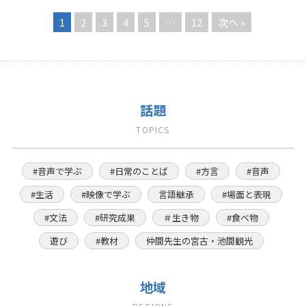
1
2
3
4
5
…
12
次へ »
話題
TOPICS
#音声で学ぶ
#日常のことば
#方言
#音声
#生活
#映像で学ぶ
言語継承
#場面と表現
#文法
#研究成果
＃生き物
#食べ物
遊び
#教材
仲間先生の宮古・池間観光
地域