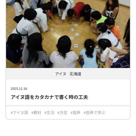
アイヌ
北海道
2025.11.16
アイヌ語をカタカナで書く時の工夫
#アイヌ語
#教材
#文法
#方言
#音声
#音声で学ぶ