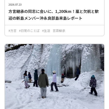
2026.07.23
方言継承の同志に会いに、1,200km！嵐と欠航と歓
迎の新島メンバー沖永良部島来島レポート
#方言
#日常のことば
#生活
言語継承