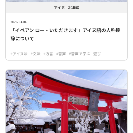
アイヌ
北海道
2026.03.04
「イペアン ロー・いただきます」アイヌ語の人称接
辞について
#アイヌ語
#文法
#方言
#音声
#音声で学ぶ
遊び