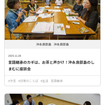
沖永良部島
沖永良部島
2025.11.28
言語継承のカギは、お茶と声かけ！沖永良部島のし
まむに座談会
#方言
#日常のことば
#生活
言語継承