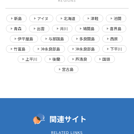
REGIONS
新島
アイヌ
北海道
津軽
池間
青森
出雲
井川
鳩間島
喜界島
伊平屋島
与那国島
多良間島
西原
竹富島
沖永良部島
沖永良部島
下平川
上平川
後蘭
芦清良
国頭
宮古島
関連サイト
RELATED LINKS