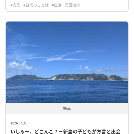
#方言
#日常のことば
#生活
言語継承
新島
2026.07.31
いしゃー、どこんこ？－新島の子どもが方言と出会