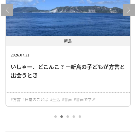
新島
2026.07.31
いしゃー、どこんこ？－新島の子どもが方言と
出会うとき
#方言
#日常のことば
#生活
#音声
#音声で学ぶ