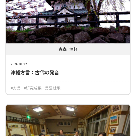
青森
津軽
2026.01.22
津軽方言：古代の発音
#方言
#研究成果
言語継承