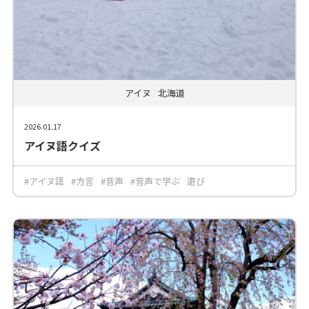
アイヌ
北海道
2026.01.17
アイヌ語クイズ
#アイヌ語
#方言
#音声
#音声で学ぶ
遊び