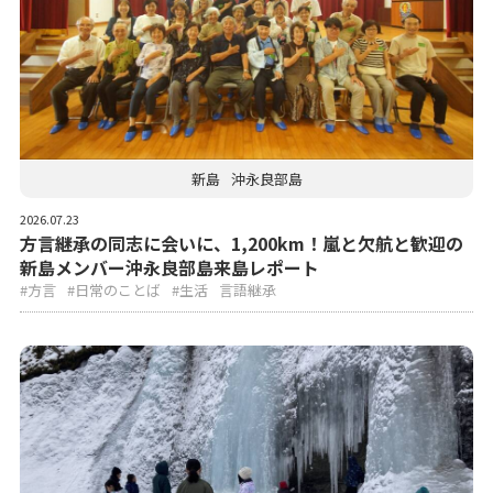
新島
沖永良部島
2026.07.23
方言継承の同志に会いに、1,200km！嵐と欠航と歓迎の
新島メンバー沖永良部島来島レポート
#方言
#日常のことば
#生活
言語継承