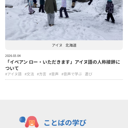
アイヌ
北海道
2026.03.04
「イペアン ロー・いただきます」アイヌ語の人称接辞に
ついて
#アイヌ語
#文法
#方言
#音声
#音声で学ぶ
遊び
ことばの学び