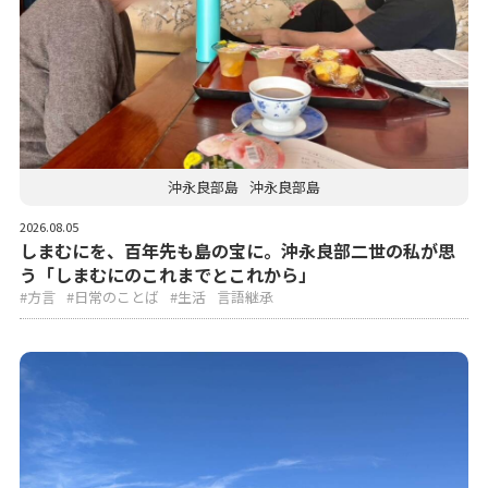
沖永良部島
沖永良部島
2026.08.05
しまむにを、百年先も島の宝に。沖永良部二世の私が思
う「しまむにのこれまでとこれから」
#方言
#日常のことば
#生活
言語継承