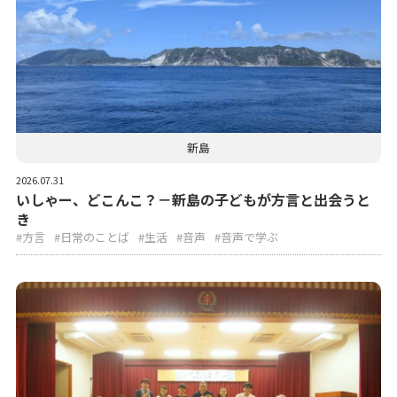
新島
2026.07.31
いしゃー、どこんこ？－新島の子どもが方言と出会うと
き
#方言
#日常のことば
#生活
#音声
#音声で学ぶ