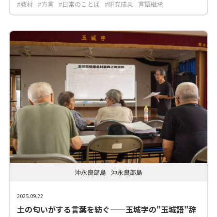
#教材
#方言
#日常のことば
#研究成果
言語継承
沖永良部島
沖永良部島
2025.09.22
土の匂いがする言葉を紡ぐ——玉城字の"玉城語"辞