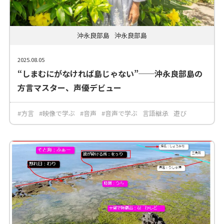
沖永良部島
沖永良部島
2025.08.05
“しまむにがなければ島じゃない”──沖永良部島の
方言マスター、声優デビュー
#方言
#映像で学ぶ
#音声
#音声で学ぶ
言語継承
遊び