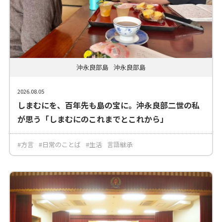
沖永良部島
沖永良部島
2026.08.05
しまむにを、百年先も島の宝に。沖永良部二世の私
が思う「しまむにのこれまでとこれから」
#方言
#日常のことば
#生活
言語継承