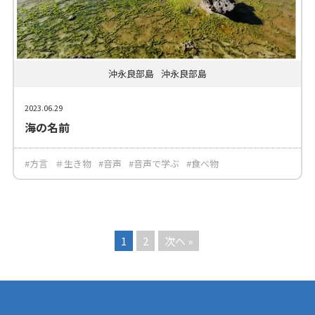
沖永良部島
沖永良部島
2023.06.29
海の名前
#方言
＃生き物
#音声
#音声で学ぶ
#食べ物
1
2
次へ »