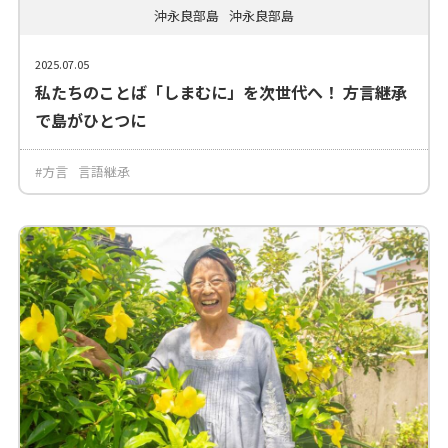
沖永良部島
沖永良部島
2025.07.05
私たちのことば「しまむに」を次世代へ！ 方言継承
で島がひとつに
#方言
言語継承