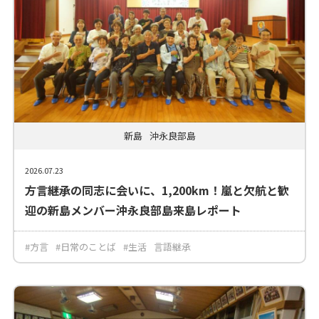
新島
沖永良部島
2026.07.23
方言継承の同志に会いに、1,200km！嵐と欠航と歓
迎の新島メンバー沖永良部島来島レポート
#方言
#日常のことば
#生活
言語継承