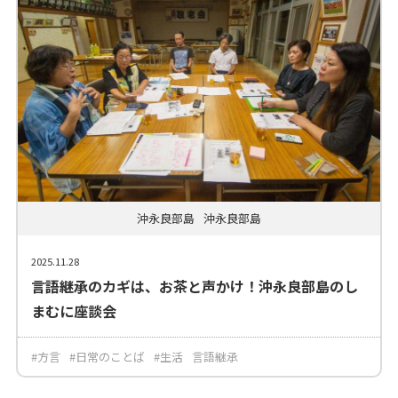
沖永良部島
沖永良部島
2025.11.28
言語継承のカギは、お茶と声かけ！沖永良部島のし
まむに座談会
#方言
#日常のことば
#生活
言語継承