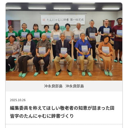
沖永良部島
沖永良部島
2025.10.26
編集委員を称えてほしい――敬老者の知恵が詰まった田
皆字のたんにゃむに辞書づくり